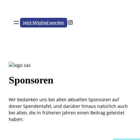
Zum
Inhalt
springen
Besuche den HSTV auf Instagram
Jetzt Mitglied werden
Sponsoren
Wir bedanken uns bei allen aktuellen Sponsoren auf
dieser Spendentafel, und darüber hinaus natürlich auch
bei allen, die in früheren Jahren einen Beitrag geleistet
haben: