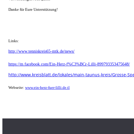
Danke für Eure Unterstützung!
Links:
http://www.tenniskreis65-mtk.de/news/
https://m.facebook.com/Ein-Herz-f%C3%BCr-Lilli-899793353475648/
http://www.kreisblatt.de/lokales/main-taunus-kreis/Grosse-S
Webseite:
www.ein-herz-fuer-lilli.de.tl