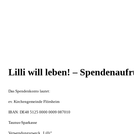
Zum
Inhalt
springen
Lilli will leben! – Spendenau
Das Spendenkonto lautet:
ev. Kirchengemeinde Flörsheim
IBAN: DE48 5125 0000 0009 087010
Taunus-Sparkasse
Verwendungszweck „Lilli“