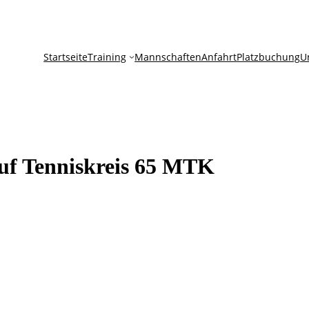
Startseite
Training
Mannschaften
Anfahrt
Platzbuchung
U
fruf Tenniskreis 65 MTK