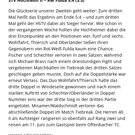
STV Hochheim II – RW Fulda 5:4 (3:3)
Die Glückserie unserer Zweiten geht weiter: Zum dritten
Mal heißt das Ergebnis am Ende 5:4 – und zum dritten
Mal geht der HSTV dabei als Sieger hervor. Wie schon in
der vergangenen Woche holten die Hochheimer dabei die
drei Einzelpunkte an den Positionen vier, fünf und sechs.
Wohlfahrt, Thiersch und Oberländer ließen ihren
Gegenübern von Rot-Weiß Fulda kaum eine Chance.
Fischer und Schechter verloren in zwei Sätzen, während
sich Michael Brass nach einem dreistündigen Fight und
vergebenen Matchbällen im Tiebreak des dritten Satzes
geschlagen geben musste. Doch auf die Doppelstärke war
erneut Verlass. Das Duo Wohlfahrt/Thiersch hatte das
dritte Doppel in Windeseile gewonnen und nach einem
starken Auftritt von Schechter/Oberländer in Doppel
Nummer eins war der dritte Sieg in der dritten Partie
eingetütet. Misamer/Waldschmidt verloren das
abschließende Doppel im Match Tiebreak. Die Herren 40
II als Aufsteiger rangieren so ebenfalls auf Rang zwei und
reisen am 11. Juni zum Gastspiel beim Offenbacher TC.