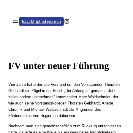
Zum
Inhalt
springen
Besuche den HSTV auf Instagram
Jetzt Mitglied werden
FV unter neuer Führung
Vier Jahre hatte der alte Vorstand um den Vorsitzenden Thorsten
Gebhardt die Zügel in der Hand. „Der Anfang ist gemacht. Jetzt
sollen andere übernehmen“ kommentiert Marc Waldschmidt, der
wie auch seine Vorstandskollegen Thorsten Gebhardt, Anette
Chromik und Michael Waldschmidt als Mitgründer des
Fördervereins von Beginn an dabei war.
Nachdem man sich gemeinschaftlich zum Rückzug entschlossen
hatte, dauerte es eine Weile bis ein geeignetes Nachfolgeteam