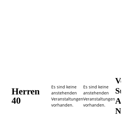
Ver
Es sind keine
Es sind keine
Herren
Suc
anstehenden
anstehenden
40
Veranstaltungen
Veranstaltungen
Ans
vorhanden.
vorhanden.
Nav