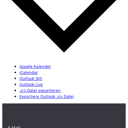
Google Kalender
iCalendar
Outlook 365
Outlook Live
.ics-Datei exportieren
Exportiere Outlook .ics Datei
E-Mail: