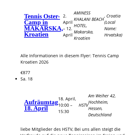
AMINESS
Tennis Oster-
2.
, Croatia
KHALANI BEACH
Camp in
April
(Local
HOTEL,
MAKARSKA,
–
12.
Name:
Makarska,
Kroatien
April
Hrvatska)
Kroatien
Alle Informationen in diesem Flyer: Tennis Camp
Kroatien 2026
€877
Sa.
18
Am Weiher 42,
18. April,
Aufräumtag
Hochheim,
10:00
–
HSTV
18. April
Hessen,
15:30
Deutschland
liebe Mitglieder des HSTV, Bei uns allen steigt die