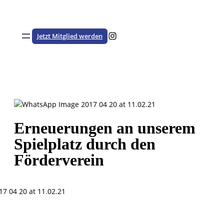
Zum
Inhalt
springen
Besuche den HSTV auf Instagram
Jetzt Mitglied werden
Erneuerungen an unserem
Spielplatz durch den
Förderverein