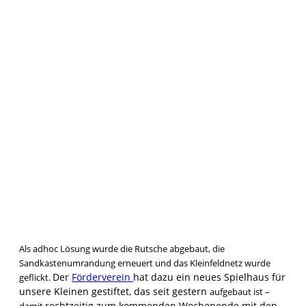
Als adhoc Lösung wurde die Rutsche abgebaut, die
Sandkastenumrandung
erneuert und
das Kleinfeldnetz wurde
Der
Förderverein
hat dazu ein neues Spielhaus für
geflickt.
unsere Kleinen gestiftet, das seit gestern
aufgebaut ist –
rechtzeitig zum kommenden Wochenende mit den
damit