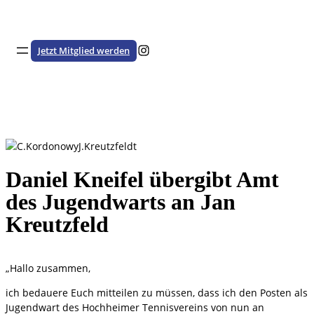
Zum
Inhalt
springen
Besuche den HSTV auf Instagram
Jetzt Mitglied werden
Daniel Kneifel übergibt Amt
des Jugendwarts an Jan
Kreutzfeld
„Hallo zusammen,
ich bedauere Euch mitteilen zu müssen, dass ich den Posten als
Jugendwart des Hochheimer Tennisvereins von nun an