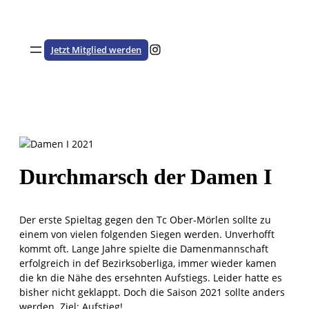
Zum
Inhalt
springen
Besuche den HSTV auf Instagram
Jetzt Mitglied werden
Durchmarsch der Damen I
Der erste Spieltag gegen den Tc Ober-Mörlen sollte zu
einem von vielen folgenden Siegen werden. Unverhofft
kommt oft. Lange Jahre spielte die Damenmannschaft
erfolgreich in def Bezirksoberliga, immer wieder kamen
die kn die Nähe des ersehnten Aufstiegs. Leider hatte es
bisher nicht geklappt. Doch die Saison 2021 sollte anders
werden. Ziel: Aufstieg!