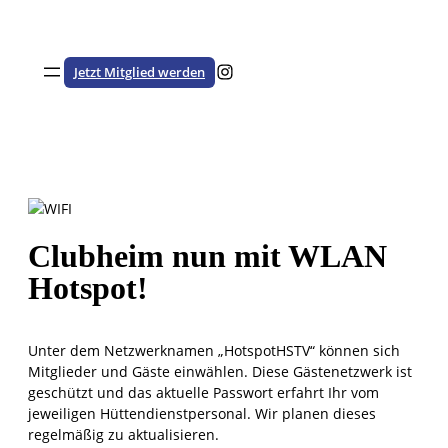
Zum
Inhalt
springen
Besuche den HSTV auf Instagram
Jetzt Mitglied werden
Clubheim nun mit WLAN
Hotspot!
Unter dem Netzwerknamen „HotspotHSTV“ können sich
Mitglieder und Gäste einwählen. Diese Gästenetzwerk ist
geschützt und das aktuelle Passwort erfahrt Ihr vom
jeweiligen Hüttendienstpersonal. Wir planen dieses
regelmäßig zu aktualisieren.